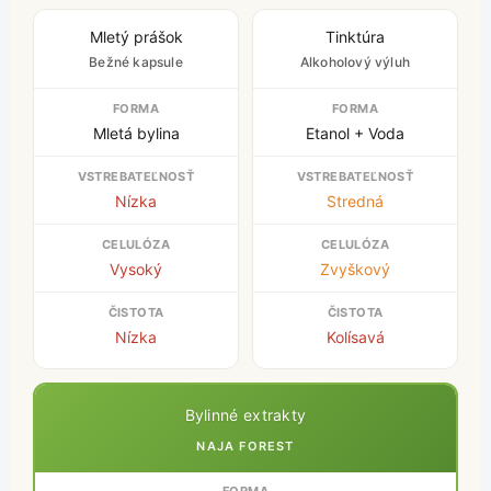
Mletý prášok
Tinktúra
Bežné kapsule
Alkoholový výluh
Mletá bylina
Etanol + Voda
Nízka
Stredná
Vysoký
Zvyškový
Nízka
Kolísavá
Bylinné extrakty
NAJA FOREST