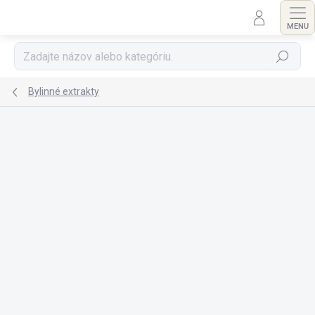
Prejsť
na
obsah
Hľadať
Bylinné extrakty