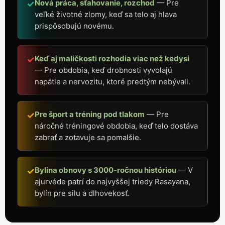
Nová práca, sťahovanie, rozchod
— Pre
✓
veľké životné zlomy, keď sa telo aj hlava
prispôsobujú novému.
Keď aj maličkosti rozhodia viac než kedysi
✓
— Pre obdobia, keď drobnosti vyvolajú
napätie a nervozitu, ktoré predtým nebývali.
Pre šport a tréning pod tlakom
— Pre
✓
náročné tréningové obdobia, keď telo dostáva
zabrať a zotavuje sa pomalšie.
Bylina obnovy s 3000-ročnou históriou
— V
✓
ajurvéde patrí do najvyššej triedy Rasayana,
bylín pre silu a dlhovekosť.