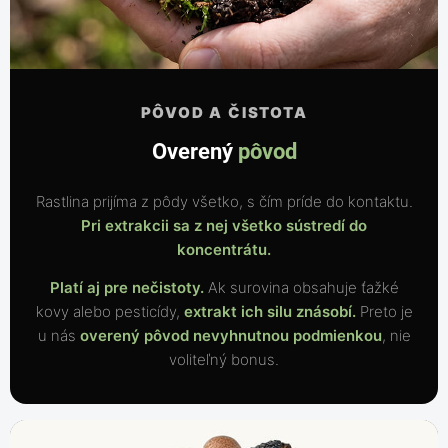
PÔVOD A ČISTOTA
Overený
pôvod
Rastlina prijíma z pôdy všetko, s čím príde do kontaktu.
Pri extrakcii
sa z nej všetko sústredí do
koncentrátu.
Platí aj pre nečistoty.
Ak surovina obsahuje ťažké
kovy alebo pesticídy,
extrakt ich silu znásobí.
Preto je
u nás
overený pôvod nevyhnutnou podmienkou
, nie
voliteľný bonus.