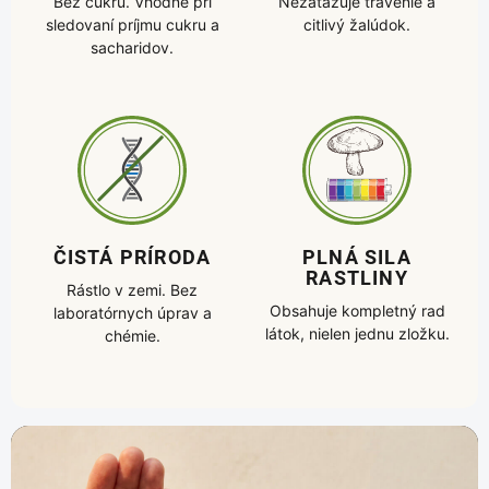
Bez cukru. Vhodné pri
Nezaťažuje trávenie a
sledovaní príjmu cukru a
citlivý žalúdok.
sacharidov.
ČISTÁ PRÍRODA
PLNÁ SILA
RASTLINY
Rástlo v zemi. Bez
Obsahuje kompletný rad
laboratórnych úprav a
látok, nielen jednu zložku.
chémie.