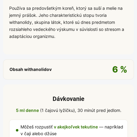
Používa sa predovšetkým koreň, ktorý sa suší a melie na
jemný prášok. Jeho charakteristickú stopu tvoria
withanolidy, skupina látok, ktoré sú dnes predmetom
rozsiahleho vedeckého výskumu v súvislosti so stresom a
adaptáciou organizmu.
6 %
Obsah withanolidov
Dávkovanie
5 ml denne
(1 čajovú lyžičku), 30 minút pred jedlom.
Môžeš rozpustiť
v akejkoľvek tekutine
— napríklad
v čaji alebo džúse