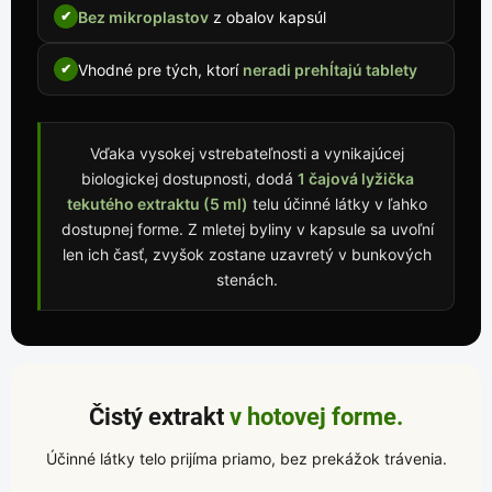
Bez mikroplastov
z obalov kapsúl
✔
Vhodné pre tých, ktorí
neradi prehĺtajú tablety
✔
Vďaka vysokej vstrebateľnosti a vynikajúcej
biologickej dostupnosti, dodá
1 čajová lyžička
tekutého extraktu (5 ml)
telu účinné látky v ľahko
dostupnej forme. Z mletej byliny v kapsule sa uvoľní
len ich časť, zvyšok zostane uzavretý v bunkových
stenách.
Čistý extrakt
v hotovej forme.
Účinné látky telo prijíma priamo, bez prekážok trávenia.