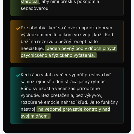
stáročia
, aby nimi prešli s pokojom a
sebadôverou.
Pre obdobia, keď sa človek napriek dobrým
✓
výsledkom necíti celkom vo svojej koži. Keď
beží na rezervu a bežný recept na to
neexistuje.
Jeden pevný bod v dňoch plných
psychického a fyzického vyťaženia.
Keď ráno vstať a večer vypnúť prestáva byť
✓
samozrejmosť a deň stráca jasný rytmus.
Ráno sviežosť a večer zas prirodzené
vypnutie. Bez preťaženia, bez výkyvov,
rozbúrené emócie nahradí kľud. Je to funkčný
nástroj
na vedomé prevzatie kontroly nad
svojím dňom.