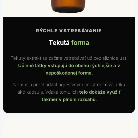
RÝCHLE VSTREBÁVANIE
Tekutá
forma
Tekutý extrakt sa začína vstrebávať už cez sliznice úst.
Účinné látky vstupujú do obehu rýchlejšie a v
nepoškodenej forme.
Nemusia prechádzať agresívnym prostredím žalúdka
ako kapsula. Vďaka tomu ich
telo dokáže využiť
takmer v plnom rozsahu.