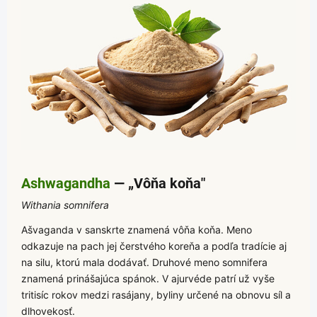
Ashwagandha
— „Vôňa koňa"
Withania somnifera
Ašvaganda v sanskrte znamená vôňa koňa. Meno
odkazuje na pach jej čerstvého koreňa a podľa tradície aj
na silu, ktorú mala dodávať. Druhové meno somnifera
znamená prinášajúca spánok. V ajurvéde patrí už vyše
tritisíc rokov medzi rasájany, byliny určené na obnovu síl a
dlhovekosť.