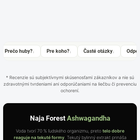
Prečo huby?
Pre koho?
Časté otázky
Odpor
↓
↓
↓
* Recenzie sú subjektívnymi skúsenosťami zákazníkov a nie sú
zdravotnými tvrdeniami ani odporúčaniami na liečbu či prevenciu
ochorení.
Naja Forest
Ashwagandha
Voda tvorí 70 % ľudského organizmu, preto
telo dobre
reaguje na tekuté formy
. Tekutý bylinný extrakt prináša