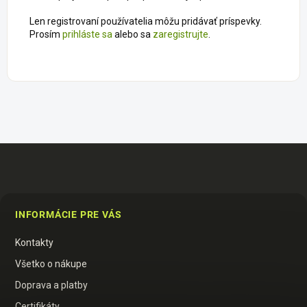
Len registrovaní používatelia môžu pridávať príspevky.
Prosím
prihláste sa
alebo sa
zaregistrujte
.
Z
á
p
INFORMÁCIE PRE VÁS
ä
t
Kontakty
i
e
Všetko o nákupe
Doprava a platby
Certifikáty