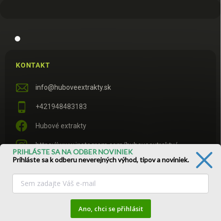
KONTAKT
info
@
huboveextrakty.sk
+421948483183
Hubové extrakty
https://www.instagram.com/huboveextrakty/
PRIHLÁSTE SA NA ODBER NOVINIEK
Prihláste sa k odberu neverejných výhod, tipov a noviniek.
https://www.tiktok.com/@huboveextrakty
Na prispôsobenie obsahu a reklám, poskytovanie funkcií
sociálnych médií a analýzu návštevnosti používame súbory
Ano, chci se přihlásit
cookie. Viac informácií
tu
.