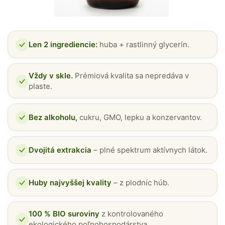
Len 2 ingrediencie:
huba + rastlinný glycerín.
Vždy v skle.
Prémiová kvalita sa nepredáva v
plaste.
Bez alkoholu,
cukru, GMO, lepku a konzervantov.
Dvojitá extrakcia
– plné spektrum aktívnych látok.
Huby najvyššej kvality
– z plodníc húb.
100 % BIO suroviny
z kontrolovaného
ekologického poľnohospodárstva.