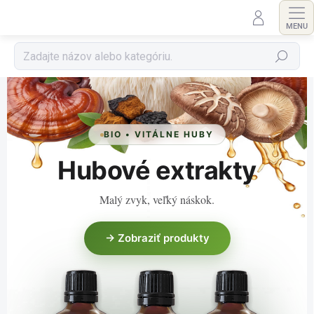
Prejsť
na
obsah
Hľadať
BIO • VITÁLNE HUBY
Hubové extrakty
Malý zvyk, veľký náskok.
→ Zobraziť produkty