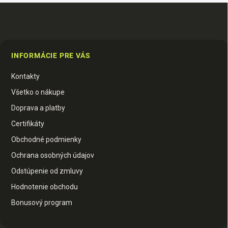
Z
á
p
INFORMÁCIE PRE VÁS
ä
t
Kontakty
i
e
Všetko o nákupe
Doprava a platby
Certifikáty
Obchodné podmienky
Ochrana osobných údajov
Odstúpenie od zmluvy
Hodnotenie obchodu
Bonusový program