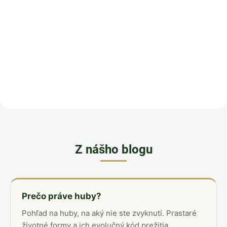
Pre ľudí, ktorí sú dlhodobo pod
Pre ľudí, ktorí sú vyčerpaní tak,
tlakom a cítia, že im dochádzajú
že ani odpočinok
sily. Adaptogény sú v tradičných
nepomáha. Maitake, Reishi a
zdrojoch označované ako byliny,
Shiitake sa v tradičných
ktoré sa užívali pri
zdrojoch používajú spoločne ako
vysporiadavaní sa so...
trojkombinácia v obdobiach, keď
je...
Z nášho blogu
Prečo práve huby?
Pohľad na huby, na aký nie ste zvyknutí. Prastaré
životné formy a ich evolučný kód prežitia.