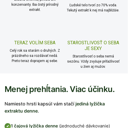
konzervanty. Iba čistý prírodný
Ľudské telo tvorí zo 70% voda.
extrakt.
Tekutý extrakt k nej má najbližšie.
TERAZ VOLÍM SEBA
STAROSTLIVOSŤ O SEBA
JE SEXY
Celý rok sa starám o druhých. Z
prázdneho sa rozdávať nedá.
Starostlivosť o seba nemá
Preto teraz doprajem aj sebe.
sezónu. Vždy zvyšuje príťažlivosť
u žien aj mužov.
Menej prehĺtania. Viac účinku.
Namiesto hrsti kapsúl vám stačí
jediná lyžička
extraktu denne
.
1 čajová lyžička denne
(jednoduché dávkovanie)
✔