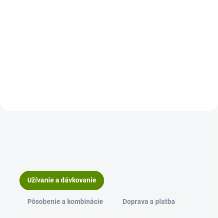
Pre ľudí, ktorých telo nezvláda
Do košíka
trávenie a jedlo tak ako
predtým. Artičoka sa v
Pre ľudí, ktorí riešia pamäť,
tradičných zdrojoch spájala s
sústredenosť a nervový systém.
obdobiami ťažkého jedálnička a
Pre tých, ktorým postupne
zvýšenej záťaže z tukov v...
prestáva fungovať to, čo kedysi
bolo samozrejmé – ruky, nohy,
rovnováha, hlava. V...
Užívanie a dávkovanie
Pôsobenie a kombinácie
Doprava a platba