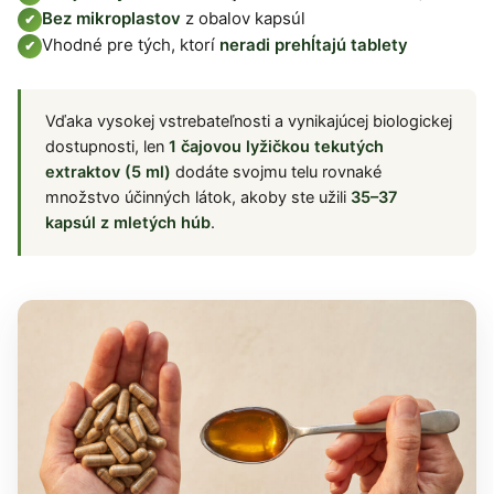
Bez mikroplastov
z obalov kapsúl
✔
Vhodné pre tých, ktorí
neradi prehĺtajú tablety
✔
Vďaka vysokej vstrebateľnosti a vynikajúcej biologickej
dostupnosti, len
1 čajovou lyžičkou tekutých
extraktov (5 ml)
dodáte svojmu telu rovnaké
množstvo účinných látok, akoby ste užili
35–37
kapsúl z mletých húb
.